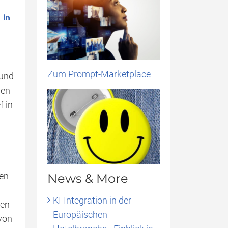
Zum Prompt-Marketplace
 und
nen
f in
en
News & More
KI-Integration in der
ten
Europäischen
 von