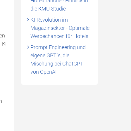
Hotelbranche - Einblick in
die KMU-Studie
KI-Revolution im
Magazinsektor - Optimale
nen
Werbechancen für Hotels
 KI-
Prompt Engineering und
eigene GPT´s, die
Mischung bei ChatGPT
von OpenAI
n