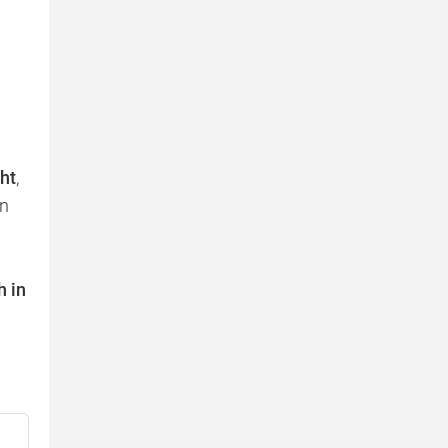
ht
,
en
h in